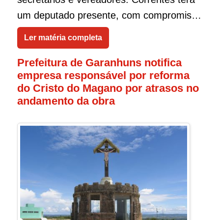
um deputado presente, com compromisso
que vai trabalhar muito e estar junto do
Ler matéria completa
povo, cuidando da nossa gente! Muito
Prefeitura de Garanhuns notifica
obrigado pela confiança Prefeito Edimilson
empresa responsável por reforma
da Bahia, obrigado ao povo de
do Cristo do Magano por atrasos no
Correntes!Vamos juntos com nosso líder
andamento da obra
Sivaldo Albino, também com o prefeito
Edimilson da Bahia por Correntes,
Garanhuns e pelo Agreste, pontuou Cayo.