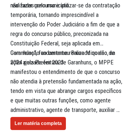
realizadas pelo município.
não fazer concurso e utilizar-se da contratação
temporária, tornando imprescindível a
intervenção do Poder Judiciário a fim de que a
regra do concurso público, preconizada na
Constituição Federal, seja aplicada em
Garanhuns", fundamentou Bruno Miquelão, na
Com relação ao certame realizado no ano de
ação ajuizada em 2023.
2024 pela Prefeitura de Garanhuns, o MPPE
manifestou o entendimento de que o concurso
não atendia à pretensão fundamentada na ação,
tendo em vista que abrange cargos específicos
e que muitas outras funções, como agente
administrativo, agente de transporte, auxiliar de
enfermagem, auxiliar de serviços gerais,
Ler matéria completa
médico, dentista, jardineiro, merendeira e