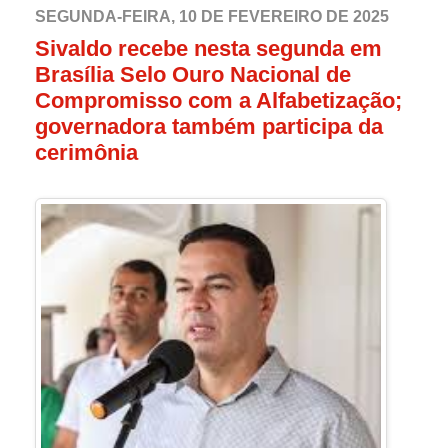
pedreiro, não foram contempladas, de modo
SEGUNDA-FEIRA, 10 DE FEVEREIRO DE 2025
Sivaldo recebe nesta segunda em
que a prática irregular da contratação
Brasília Selo Ouro Nacional de
temporária segue sendo adotada.
Compromisso com a Alfabetização;
governadora também participa da
cerimônia