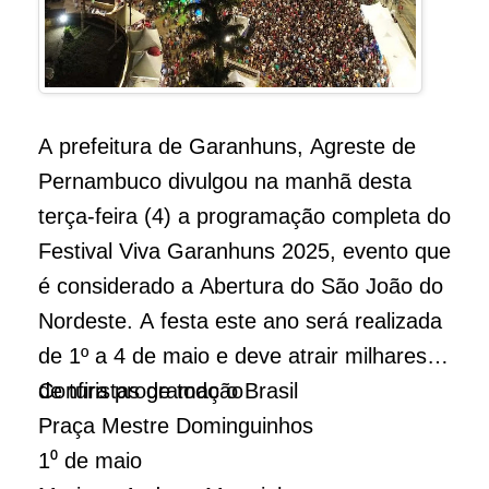
A prefeitura de Garanhuns, Agreste de
Pernambuco divulgou na manhã desta
terça-feira (4) a programação completa do
Festival Viva Garanhuns 2025, evento que
é considerado a Abertura do São João do
Nordeste. A festa este ano será realizada
de 1º a 4 de maio e deve atrair milhares
de turistas de todo o Brasil
Confira programação
Praça Mestre Dominguinhos
1⁰ de maio