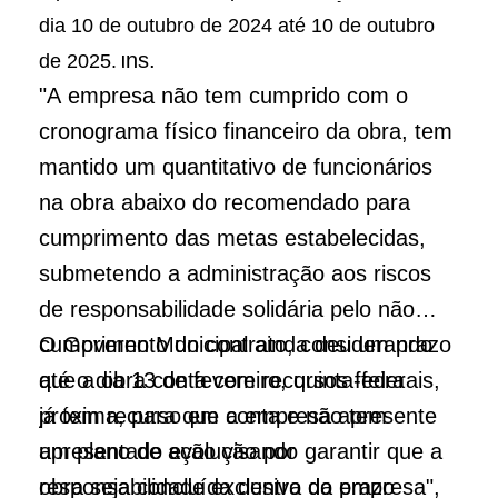
própria Secretaria de Obras de
dia 10 de outubro de 2024 até 10 de outubro
Garanhuns.
de 2025.
"A empresa não tem cumprido com o
cronograma físico financeiro da obra, tem
mantido um quantitativo de funcionários
na obra abaixo do recomendado para
cumprimento das metas estabelecidas,
submetendo a administração aos riscos
de responsabilidade solidária pelo não
cumprimento do contrato, considerando
O Governo Municipal ainda deu um prazo
que a obra conta com recursos federais,
até o dia 13 de fevereiro, quinta-feira
já tem recurso em conta e não tem
próxima, para que a empresa apresente
apresentado evolução por
um plano de ação visando garantir que a
responsabilidade exclusiva da empresa",
obra seja concluída dentro do prazo