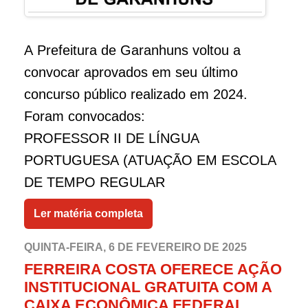
A Prefeitura de Garanhuns voltou a
convocar aprovados em seu último
concurso público realizado em 2024.
Foram convocados:
PROFESSOR II DE LÍNGUA
PORTUGUESA (ATUAÇÃO EM ESCOLA
DE TEMPO REGULAR
Aline Paula de Souza;
Ler matéria completa
PROFESSOR II DE MATEMÁTICA
(ATUAÇÃO EM ESCOLA DE TEMPO
QUINTA-FEIRA, 6 DE FEVEREIRO DE 2025
FERREIRA COSTA OFERECE AÇÃO
REGULAR)
INSTITUCIONAL GRATUITA COM A
DOUGLAS RAUL POVOAS SOARES
CAIXA ECONÔMICA FEDERAL