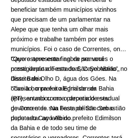
beneficiar também municípios vizinhos
que precisam de um parlamentar na
Alepe que que tenha um olhar mais
próximo e trabalhe também por estes
municípios. Foi o caso de Correntes, onde
Cayo esteve este final de semana
"Quero apresentar agora pra vocês o
prestigiando a Festa de São Sebastião, no
nosso deputado estadual, Cayo Albino",
Distrito de Olho D, água dos Góes. Na
disse Bahia
ocasião, o prefeito Edmilson da Bahia
"Tive a honra e a alegria de ser
(PT), anunciou uma parceria de seu
apresentado como o deputado estadual
governo e de sua base política com o
de Correntes. Na Festa de São Sebastião
deputado Cayo Albino.
pude estar ao lado do prefeito Edimilson
da Bahia e de todo seu time de
secretários e vereadores. Correntes terá