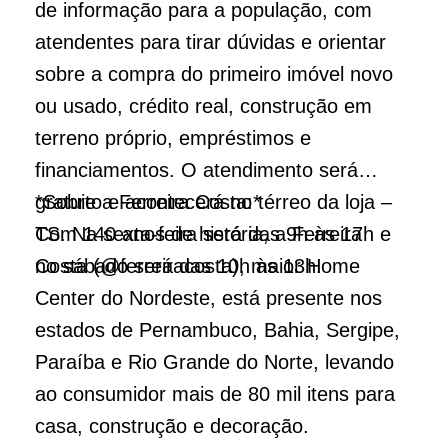
de informação para a população, com
atendentes para tirar dúvidas e orientar
sobre a compra do primeiro imóvel novo
ou usado, crédito real, construção em
terreno próprio, empréstimos e
financiamentos. O atendimento será
gratuito e acontecerá no térreo da loja –
*Sobre a Ferreira Costa:*
TS. Na sexta-feira será das 9h às 17h e
Com 140 anos de história, a Ferreira
no sábado será das 10h às 13h.
Costa (@ferreiracosta), maior Home
Center do Nordeste, está presente nos
estados de Pernambuco, Bahia, Sergipe,
Paraíba e Rio Grande do Norte, levando
ao consumidor mais de 80 mil itens para
casa, construção e decoração.