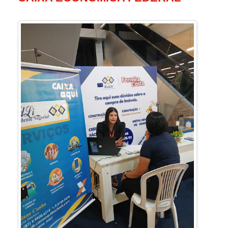
PROFESSOR II DE EDUCAÇÃO FÍSICA
(ATUAÇÃO EM ESCOLA DE TEMPO
REGULAR),
JALLYSSON JADER MONTEIRO DE
ARAUJO
GUARDA MUNICIPAL FEMININO.
AMANDA PATRICIA DOS SANTOS
Os aprovados devem comparecer até o
dia 18 de fevereiro na Secretaria de
Administração portando os documentos
previstos no edial