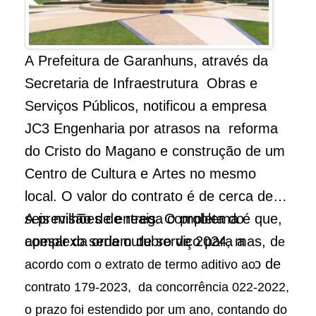
A Prefeitura de Garanhuns, através da
Secretaria de Infraestrutura Obras e
Serviços Públicos, notificou a empresa
JC3 Engenharia por atrasos na reforma
do Cristo do Magano e construção de um
Centro de Cultura e Artes no mesmo
local. O valor do contrato é de cerca de
seis milhões de reais. O problema é que,
A previsão de entrega completa do
apesar da ordem de serviço para a
complexo seria outubro de 2024, mas, d
e
reforma ter sido assinada em outubro de
acordo com o extrato de termo aditivo ao
2023, apenas 19% dos trabalhos foram
contrato 179-2023, da concorrência 022-2022,
concluídos, segundo constatação da
o prazo foi estendido por um ano, contando do