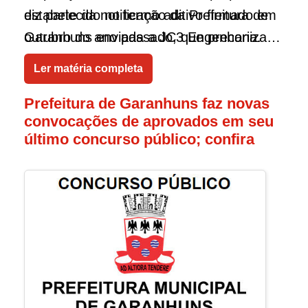
diz parte da notificação da Prefeitura de
estabelecido no termo aditivo firmado em
Garanhuns enviada a JC3 Engenharia.
outubro do ano passado, que preconiza
que os serviços sejam concluídos até 10
Ler matéria completa
de outubro de 2025.
Prefeitura de Garanhuns faz novas
convocações de aprovados em seu
último concurso público; confira