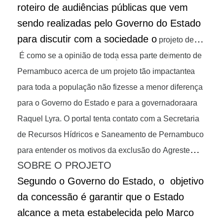
roteiro de audiências públicas que vem
sendo realizadas pelo Governo do Estado
para discutir com a sociedade o
projeto de
concessão parcial dos serviços de abastecimento de
É como se a opinião de toda essa parte de
água e coleta e tratamento de esgoto no Estado da
Pernambuco acerca de um projeto tão impactante
Compesa.
para toda a população não fizesse a menor diferença
Os encontros já aconteceram em Recife,
Caruaru, Salgueiro, Serra Talhada e vai seguir para
para o Governo do Estado e para a governadora
Petrolina.
Raquel Lyra. O portal tenta contato com a Secretaria
de Recursos Hídricos e Saneamento de Pernambuco
para entender os motivos da exclusão do Agreste
SOBRE O PROJETO
Meridional desse assunto.
Segundo o Governo do Estado, o objetivo
da concessão é garantir que o Estado
alcance a meta estabelecida pelo Marco