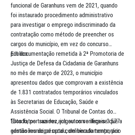
funcional de Garanhuns vem de 2021, quando
foi instaurado procedimento administrativo
para investigar o emprego indiscriminado da
contratação como método de preencher os
cargos do município, em vez do concurso
público.
Em documentação remetida à 2ª Promotoria de
Justiça de Defesa da Cidadania de Garanhuns
no mês de março de 2023, o município
apresentou dados que comprovam a existência
de 1.831 contratados temporários vinculados
às Secretarias de Educação, Saúde e
Assistência Social. O Tribunal de Contas do
Estado, por sua vez, julgou como ilegais 3.577
"Dos fatos trazidos aos autos verifica-se que a
admissões de pessoal com vínculo temporário
gestão municipal optou, deliberadamente, por