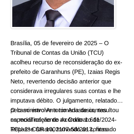
Brasília, 05 de fevereiro de 2025 – O
Tribunal de Contas da União (TCU)
acolheu recurso de reconsideração do ex-
prefeito de Garanhuns (PE), Izaias Regis
Neto, revertendo decisão anterior que
considerava irregulares suas contas e lhe
imputava débito. O julgamento, relatado
pelo ministro Antonio Anastasia, resultou
O caso envolve a tomada de contas
na modificação do Acórdão 1.611/2024-
especial referente ao Contrato de
TCU-2ª Câmara, tornando as contas
Repasse CR 1002107-58/2013, firmado