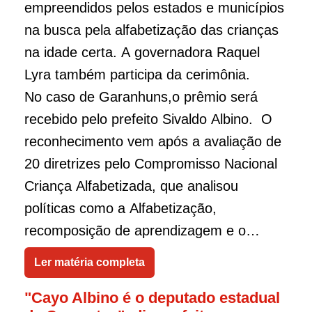
empreendidos pelos estados e municípios
na busca pela alfabetização das crianças
na idade certa. A governadora Raquel
Lyra também participa da cerimônia.
No caso de Garanhuns,o prêmio será
recebido pelo prefeito Sivaldo Albino. O
reconhecimento vem após a avaliação de
20 diretrizes pelo Compromisso Nacional
Criança Alfabetizada, que analisou
políticas como a Alfabetização,
recomposição de aprendizagem e o
incentivo à leitura. A Rede Municipal de
Ler matéria completa
Garanhuns atingiu a pontuação máxima
"Cayo Albino é o deputado estadual
em todos os aspectos e foi premiada por