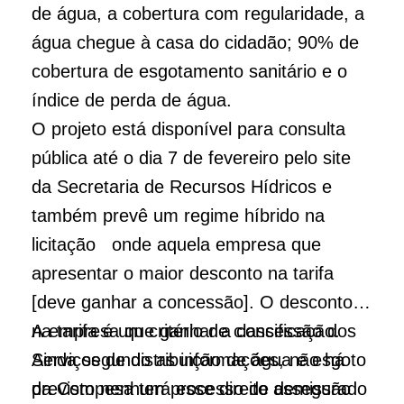
de água, a cobertura com regularidade, a
água chegue à casa do cidadão; 90% de
cobertura de esgotamento sanitário e o
índice de perda de água.
O projeto está disponível para consulta
pública até o dia 7 de fevereiro pelo site
da Secretaria de Recursos Hídricos e
também prevê um regime híbrido na
licitação onde aquela empresa que
apresentar o maior desconto na tarifa
[deve ganhar a concessão]. O desconto
na tarifa é um critério de classificação.
A empresa que ganhar a concessão dos
Ainda segundo as informações, não há
Serviços de distribuição de água e esgoto
previsto nenhum processo de demissão
da Compesa terá esse direito assegurado