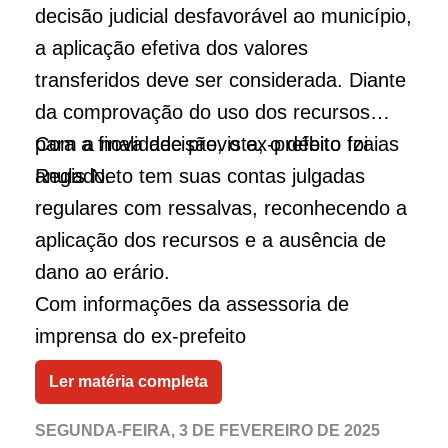
decisão judicial desfavorável ao município,
a aplicação efetiva dos valores
transferidos deve ser considerada. Diante
da comprovação do uso dos recursos
para a finalidade prevista, o débito foi
Com a nova decisão, o ex-prefeito Izaias
anulado.
Regis Neto tem suas contas julgadas
regulares com ressalvas, reconhecendo a
aplicação dos recursos e a ausência de
dano ao erário.
Com informações da assessoria de
imprensa do ex-prefeito
Ler matéria completa
SEGUNDA-FEIRA, 3 DE FEVEREIRO DE 2025