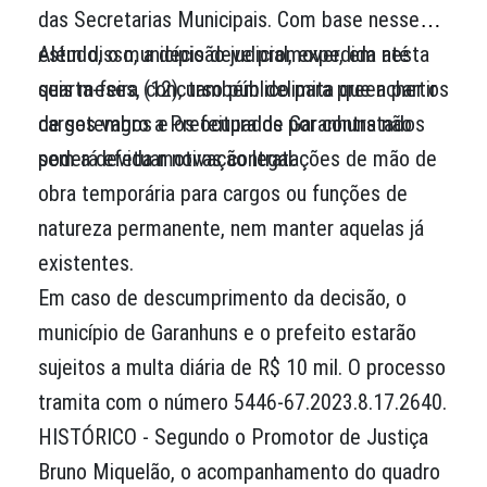
das Secretarias Municipais. Com base nesse
estudo, o município deve promover, em até
Além disso, a decisão judicial, expedida nesta
seis meses, concurso público para preencher os
quarta-feira (12), também delimita que a partir
cargos vagos e os ocupados por contratados
de setembro a Prefeitura de Garanhuns não
sem a devida motivação legal.
poderá efetuar novas contratações de mão de
obra temporária para cargos ou funções de
natureza permanente, nem manter aquelas já
existentes.
Em caso de descumprimento da decisão, o
município de Garanhuns e o prefeito estarão
sujeitos a multa diária de R$ 10 mil. O processo
tramita com o número 5446-67.2023.8.17.2640.
HISTÓRICO - Segundo o Promotor de Justiça
Bruno Miquelão, o acompanhamento do quadro