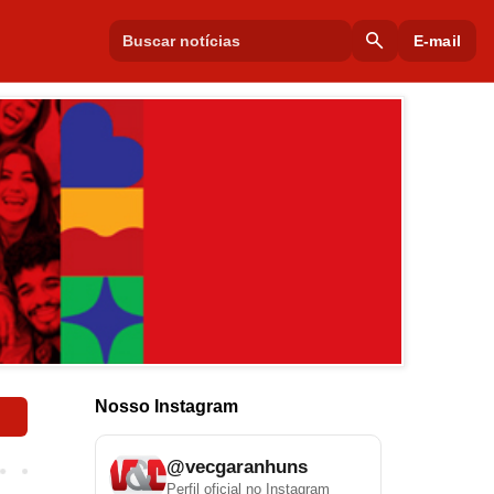
search
E-mail
Nosso Instagram
@vecgaranhuns
Perfil oficial no Instagram