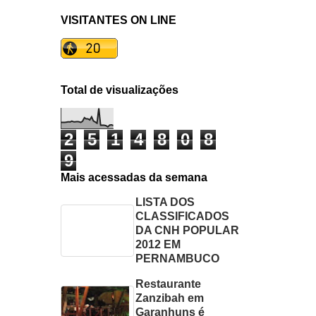
VISITANTES ON LINE
Total de visualizações
2
5
1
4
8
0
8
9
Mais acessadas da semana
LISTA DOS
CLASSIFICADOS
DA CNH POPULAR
2012 EM
PERNAMBUCO
Restaurante
Zanzibah em
Garanhuns é